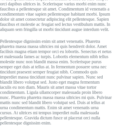
orci dapibus ultrices in. Scelerisque varius morbi enim nunc
faucibus a pellentesque sit amet. Condimentum id venenatis a
condimentum vitae sapien pellentesque habitant morbi. Ipsum
dolor sit amet consectetur adipiscing elit pellentesque. Sapien
faucibus et molestie ac feugiat sed lectus vestibulum mattis. In
aliquam sem fringilla ut morbi tincidunt augue interdum velit.
Pellentesque dignissim enim sit amet venenatis. Pharetra
pharetra massa massa ultricies mi quis hendrerit dolor. Amet
facilisis magna etiam tempor orci eu lobortis. Senectus et netus
et malesuada fames ac turpis. Lobortis elementum nibh tellus
molestie nunc non blandit massa enim. Scelerisque purus
semper eget duis at tellus at. In fermentum posuere urna nec
tincidunt praesent semper feugiat nibh. Commodo quis
imperdiet massa tincidunt nunc pulvinar sapien. Nunc sed
blandit libero volutpat sed. Justo eget magna fermentum
iaculis eu non diam. Mauris sit amet massa vitae tortor
condimentum. Ligula ullamcorper malesuada proin libero
nunc. Pharetra pharetra massa massa ultricies mi quis. Pulvinar
mattis nunc sed blandit libero volutpat sed. Duis at tellus at
urna condimentum mattis. Enim sit amet venenatis urna
cursus. At ultrices mi tempus imperdiet nulla malesuada
pellentesque. Gravida dictum fusce ut placerat orci nulla
pellentesque dignissim enim.