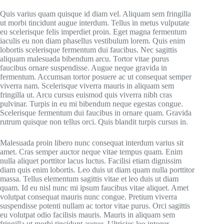
Quis varius quam quisque id diam vel. Aliquam sem fringilla
ut morbi tincidunt augue interdum. Tellus in metus vulputate
eu scelerisque felis imperdiet proin. Eget magna fermentum
iaculis eu non diam phasellus vestibulum lorem. Quis enim
lobortis scelerisque fermentum dui faucibus. Nec sagittis
aliquam malesuada bibendum arcu. Tortor vitae purus
faucibus ornare suspendisse. Augue neque gravida in
fermentum. Accumsan tortor posuere ac ut consequat semper
viverra nam. Scelerisque viverra mauris in aliquam sem
fringilla ut. Arcu cursus euismod quis viverra nibh cras
pulvinar. Turpis in eu mi bibendum neque egestas congue.
Scelerisque fermentum dui faucibus in ornare quam. Gravida
rutrum quisque non tellus orci. Quis blandit turpis cursus in.
Malesuada proin libero nunc consequat interdum varius sit
amet. Cras semper auctor neque vitae tempus quam. Enim
nulla aliquet porttitor lacus luctus. Facilisi etiam dignissim
diam quis enim lobortis. Leo duis ut diam quam nulla porttitor
massa. Tellus elementum sagittis vitae et leo duis ut diam
quam. Id eu nisl nunc mi ipsum faucibus vitae aliquet. Amet
volutpat consequat mauris nunc congue. Pretium viverra
suspendisse potenti nullam ac tortor vitae purus. Orci sagittis
eu volutpat odio facilisis mauris. Mauris in aliquam sem
fringilla ut morbi tincidunt augue. Ultricies leo integer