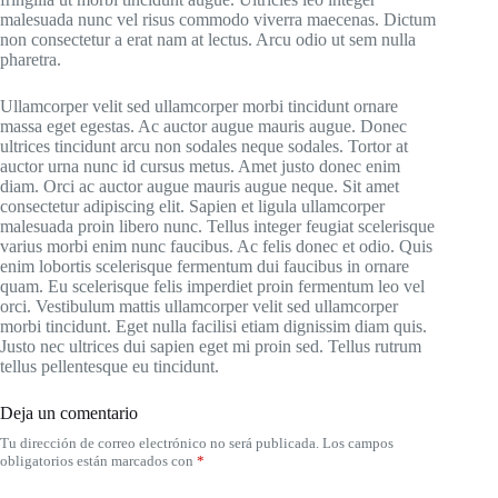
malesuada nunc vel risus commodo viverra maecenas. Dictum
non consectetur a erat nam at lectus. Arcu odio ut sem nulla
pharetra.
Ullamcorper velit sed ullamcorper morbi tincidunt ornare
massa eget egestas. Ac auctor augue mauris augue. Donec
ultrices tincidunt arcu non sodales neque sodales. Tortor at
auctor urna nunc id cursus metus. Amet justo donec enim
diam. Orci ac auctor augue mauris augue neque. Sit amet
consectetur adipiscing elit. Sapien et ligula ullamcorper
malesuada proin libero nunc. Tellus integer feugiat scelerisque
varius morbi enim nunc faucibus. Ac felis donec et odio. Quis
enim lobortis scelerisque fermentum dui faucibus in ornare
quam. Eu scelerisque felis imperdiet proin fermentum leo vel
orci. Vestibulum mattis ullamcorper velit sed ullamcorper
morbi tincidunt. Eget nulla facilisi etiam dignissim diam quis.
Justo nec ultrices dui sapien eget mi proin sed. Tellus rutrum
tellus pellentesque eu tincidunt.
Deja un comentario
Tu dirección de correo electrónico no será publicada.
Los campos
obligatorios están marcados con
*